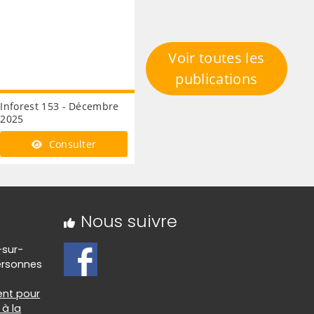
Voir toutes les
publications
Inforest 153 - Décembre
2025
Consulter
Nous suivre
-sur-
ersonnes
nt pour
à la