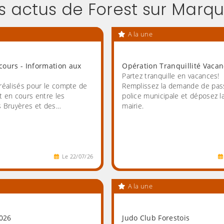
s actus de Forest sur Marq
A la une
cours - Information aux
Opération Tranquillité Vaca
Partez tranquille en vacances!
réalisés pour le compte de
Remplissez la demande de pas
 en cours entre les
police municipale et déposez l
s Bruyères et des…
mairie.
Le
22
/
07
/
26
A la une
026
Judo Club Forestois