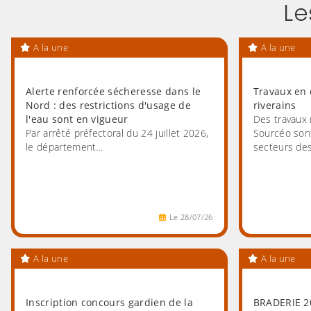
Le
A la une
A la une
Alerte renforcée sécheresse dans le
Travaux en 
Nord : des restrictions d'usage de
riverains
l'eau sont en vigueur
Des travaux 
Par arrêté préfectoral du 24 juillet 2026,
Sourcéo sont
le département…
secteurs de
Le
28
/
07
/
26
A la une
A la une
Inscription concours gardien de la
BRADERIE 2