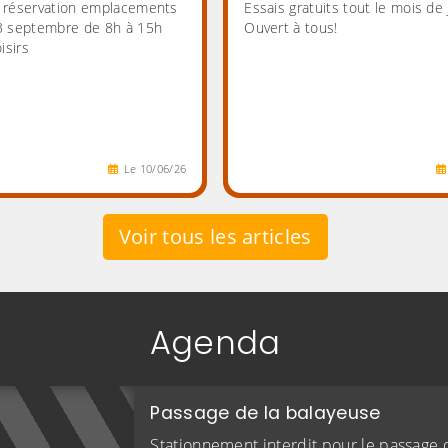
réservation emplacements
Essais gratuits tout le mois de 
 septembre de 8h à 15h
Ouvert à tous!
isirs
Le
10
/
06
/
26
Voir tous les articles
Agenda
Passage de la balayeuse
Stationnement interdit pour le passage 