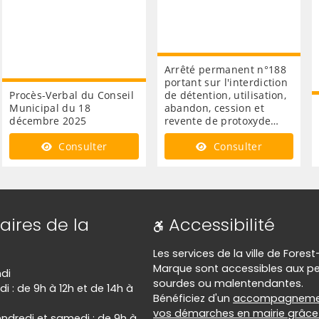
Arrêté permanent n°188
portant sur l'interdiction
Procès-Verbal du Conseil
de détention, utilisation,
Municipal du 18
abandon, cession et
décembre 2025
revente de protoxyde…
Consulter
Consulter
aires de la
Accessibilité
Les services de la ville de Forest
Marque sont accessibles aux p
ndi
sourdes ou malentendantes.
di : de 9h à 12h et de 14h à
Bénéficiez d'un
accompagneme
vos démarches en mairie grâce 
endredi et samedi : de 9h à