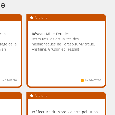
ue
A la une
nces
Réseau Mille Feuilles
Retrouvez les actualités des
sage de la
médiathèques de Forest-sur-Marque,
a en
Anstaing, Gruson et Tressin!
Le
11
/
07
/
26
Le
09
/
07
/
26
A la une
Préfecture du Nord - alerte pollution