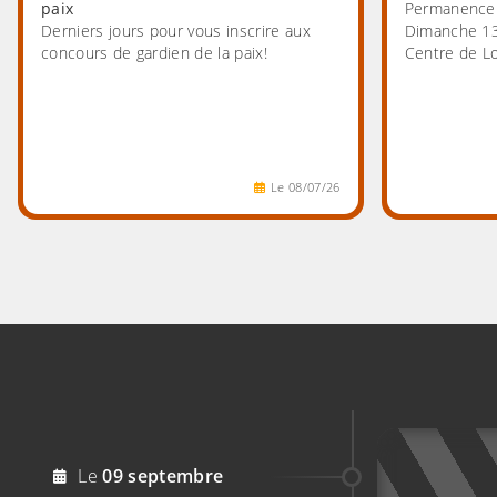
paix
Permanence 
Derniers jours pour vous inscrire aux
Dimanche 13
concours de gardien de la paix!
Centre de Lo
Le
08
/
07
/
26
2026
Le
09
septembre