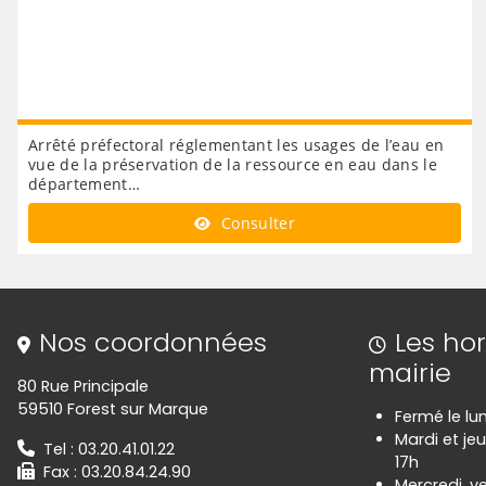
Arrêté préfectoral réglementant les usages de l’eau en
vue de la préservation de la ressource en eau dans le
département…
Consulter
Informations de contact
Nos coordonnées
Les hor
mairie
80 Rue Principale
59510 Forest sur Marque
Fermé le lu
Mardi et jeu
Tel : 03.20.41.01.22
17h
Fax : 03.20.84.24.90
Mercredi, v