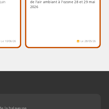
juin
de l'air ambiant à l'ozone 28 et 29 mai
2026
Le
10
/
06
/
26
Le
28
/
05
/
26
de la balayeuse