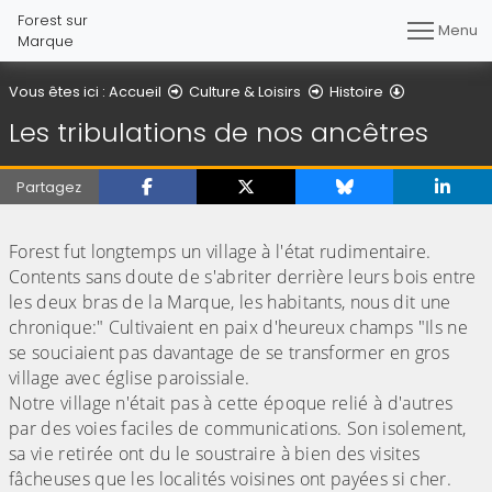
Forest sur
Menu
Marque
Les tribulat
Vous êtes ici :
Accueil
Culture & Loisirs
Histoire
Les tribulations de nos ancêtres
Partagez
(Cliquez sur l'image pour l'agrandir)
Forest fut longtemps un village à l'état rudimentaire.
Contents sans doute de s'abriter derrière leurs bois entre
les deux bras de la Marque, les habitants, nous dit une
chronique:" Cultivaient en paix d'heureux champs "Ils ne
se souciaient pas davantage de se transformer en gros
village avec église paroissiale.
Notre village n'était pas à cette époque relié à d'autres
par des voies faciles de communications. Son isolement,
sa vie retirée ont du le soustraire à bien des visites
fâcheuses que les localités voisines ont payées si cher.