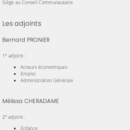
Siège au Conseil Communautaire
Les adjoints
Bernard PRONIER
(Cliquez sur l'image pour l'agrandir)
e
1
adjoint :
Acteurs économiques
Emploi
Administration Générale
Mélissa CHERADAME
(Cliquez sur l'image pour l'agrandir)
e
2
adjoint :
Enfance