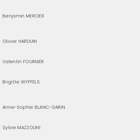
(Cliquez sur l'image pour l'agrandir)
Benjamin MERCIER
(Cliquez sur l'image pour l'agrandir)
Olivier HARDUIN
(Cliquez sur l'image pour l'agrandir)
Valentin FOURNIER
(Cliquez sur l'image pour l'agrandir)
Brigitte WYFFELS
(Cliquez sur l'image pour l'agrandir)
Anne-Sophie BLANC-GARIN
(Cliquez sur l'image pour l'agrandir)
Sylvie MAZZOLINI
(Cliquez sur l'image pour l'agrandir)