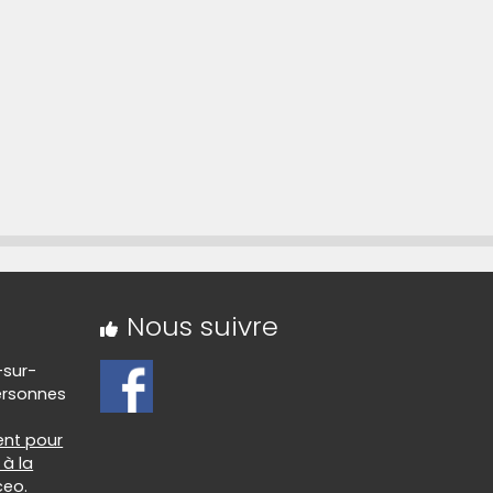
rte sur OpenStreetMap »
Nous suivre
-sur-
ersonnes
nt pour
à la
ceo
.