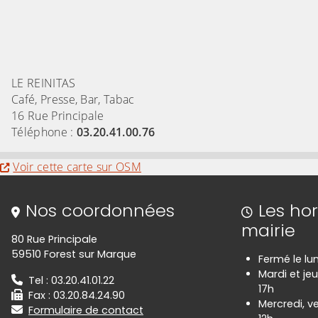
LE REINITAS
Café, Presse, Bar, Tabac
16 Rue Principale
Téléphone :
03.20.41.00.76
Evitez la carte interactive ci-après et aller au
Voir cette carte sur OSM
Informations de contact
Nos coordonnées
Les hor
mairie
80 Rue Principale
59510 Forest sur Marque
Fermé le lu
Mardi et jeu
Tel : 03.20.41.01.22
17h
Fax : 03.20.84.24.90
Mercredi, v
Formulaire de contact