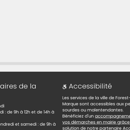
 lien qui permet d'accéder directement à cette ca
aires de la
Accessibilité
Les services de la ville de Forest
Marque sont accessibles aux p
ndi
sourdes ou malentendantes.
di : de 9h à 12h et de 14h à
Bénéficiez d'un
accompagneme
vos démarches en mairie grâce 
endredi et samedi : de 9h à
solution de notre partenaire Ac