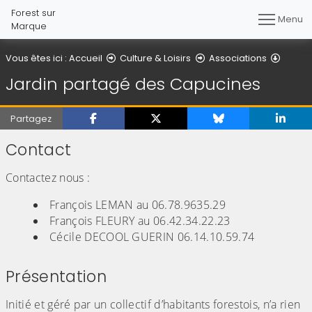
Forest sur
Menu
Marque
Jardin
Vous êtes ici :
Accueil
Culture & Loisirs
Associations
Jardin partagé des Capucines
Partagez
Contact
Contactez nous :
François LEMAN au 06.78.9635.29
François FLEURY au 06.42.34.22.23
Cécile DECOOL GUERIN 06.14.10.59.74
Présentation
Initié et géré par un collectif d’habitants forestois, n’a rien