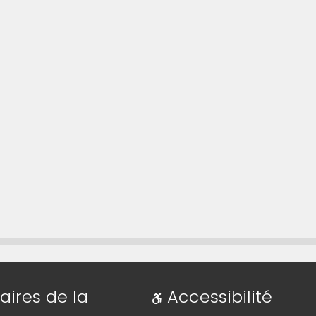
 lien qui permet d'accéder directement à cette ca
aires de la
Accessibilité