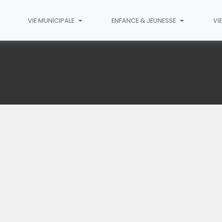
VIE MUNICIPALE
ENFANCE & JEUNESSE
VI
obert Luthier
(C