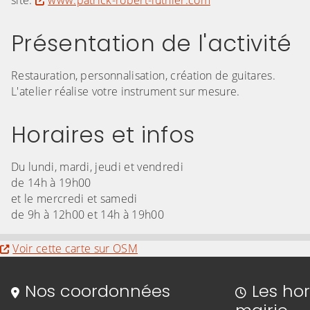
site:
www.patrick-robert-luthier.com
Présentation de l'activité
Restauration, personnalisation, création de guitares.
L'atelier réalise votre instrument sur mesure.
Horaires et infos
Du lundi, mardi, jeudi et vendredi
de 14h à 19h00
et le mercredi et samedi
de 9h à 12h00 et 14h à 19h00
Evitez la carte interactive ci-après et aller au
Voir cette carte sur OSM
Informations de contact
Nos coordonnées
Les hor