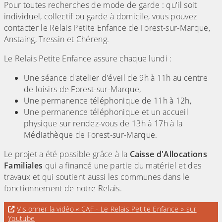
Pour toutes recherches de mode de garde : qu'il soit
individuel, collectif ou garde à domicile, vous pouvez
contacter le Relais Petite Enfance de Forest-sur-Marque,
Anstaing, Tressin et Chéreng.
Le Relais Petite Enfance assure chaque lundi :
Une séance d'atelier d'éveil de 9h à 11h au centre
de loisirs de Forest-sur-Marque,
Une permanence téléphonique de 11h à 12h,
Une permanence téléphonique et un accueil
physique sur rendez-vous de 13h à 17h à la
Médiathèque de Forest-sur-Marque.
Le projet a été possible grâce à la
Caisse d'Allocations
Familiales
qui a financé une partie du matériel et des
travaux et qui soutient aussi les communes dans le
fonctionnement de notre Relais.
Evitez la vidéo « CAF - Le Relais Petite Enfance
Visionner la vidéo « CAF - Le Relais Petite Enfance » sur
pour accéder à une éventuelle transcription
Youtube