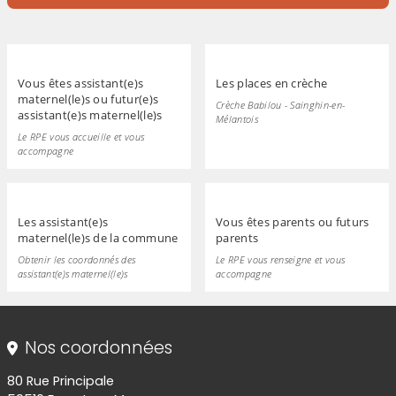
» intégrée ci-après et aller au lien qui permet
de visionner cette vidéo sur Youtube
Vous êtes assistant(e)s
Les places en crèche
maternel(le)s ou futur(e)s
Crèche Babilou - Sainghin-en-
assistant(e)s maternel(le)s
Mélantois
Le RPE vous accueille et vous
accompagne
Les assistant(e)s
Vous êtes parents ou futurs
maternel(le)s de la commune
parents
Obtenir les coordonnés des
Le RPE vous renseigne et vous
assistant(e)s maternel(le)s
accompagne
Informations de contact
Nos coordonnées
80 Rue Principale