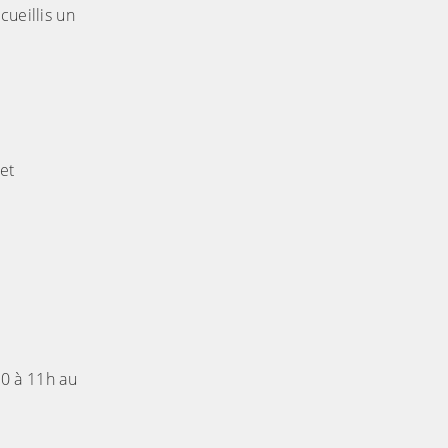
cueillis un
et
00 à 11h au