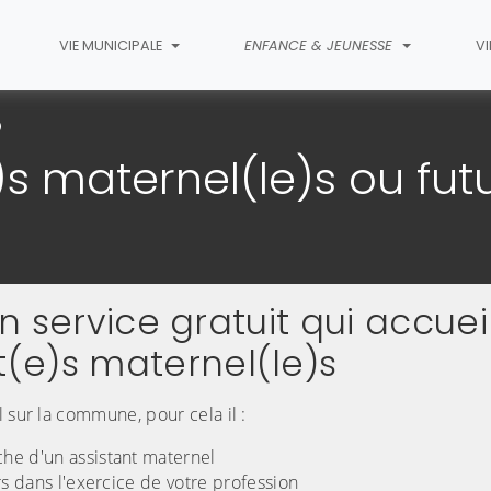
VIE MUNICIPALE
ENFANCE & JEUNESSE
VI
Vous êtes assistant(e)s maternel(le)s ou futur(e)s assistant(e)s mat
s maternel(le)s ou futu
un service gratuit qui accuei
(e)s maternel(le)s
 sur la commune, pour cela il :
he d'un assistant maternel
irs dans l'exercice de votre profession